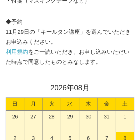
・付箋（マスキングテープなど）
◆予約
11月29日の「キールタン講座」を選んでいただき
お申込みください。
利用規約
をご一読いただき、お申し込みいただい
た時点で同意したものとみなします。
2026年08月
日
月
火
水
木
金
土
26
27
28
29
30
31
1
2
3
4
5
6
7
8